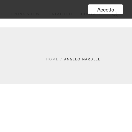
Accetto
I
TRUNK SHOW
CATALOGO
CONTATTI
HOME
/
ANGELO NARDELLI